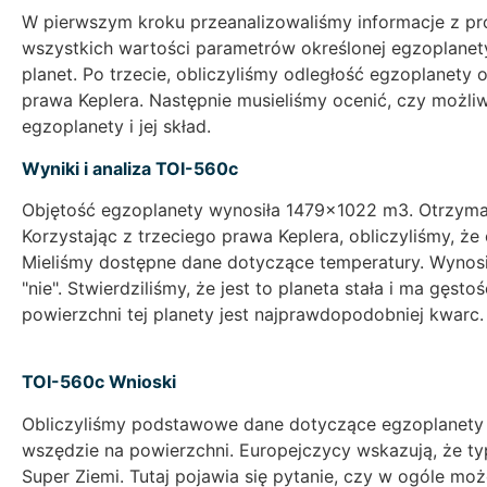
W pierwszym kroku przeanalizowaliśmy informacje z pr
wszystkich wartości parametrów określonej egzoplanety,
planet. Po trzecie, obliczyliśmy odległość egzoplanety
prawa Keplera. Następnie musieliśmy ocenić, czy możliwe
egzoplanety i jej skład.
Wyniki i analiza TOI-560c
Objętość egzoplanety wynosiła 1479×1022 m3. Otrzymal
Korzystając z trzeciego prawa Keplera, obliczyliśmy, ż
Mieliśmy dostępne dane dotyczące temperatury. Wynosi
"nie". Stwierdziliśmy, że jest to planeta stała i ma gę
powierzchni tej planety jest najprawdopodobniej kwarc.
TOI-560c Wnioski
Obliczyliśmy podstawowe dane dotyczące egzoplanety T
wszędzie na powierzchni. Europejczycy wskazują, że ty
Super Ziemi. Tutaj pojawia się pytanie, czy w ogóle może