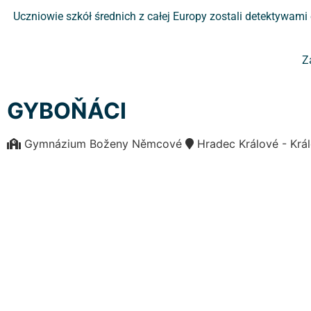
Uczniowie szkół średnich z całej Europy zostali detektywami
Z
GYBOŇÁCI
Gymnázium Boženy Němcové
Hradec Králové - Kr