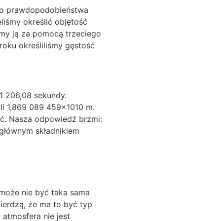
ego prawdopodobieństwa
liśmy określić objętość
iśmy ją za pomocą trzeciego
roku określiliśmy gęstość
1 206,08 sekundy.
yli 1,869 089 459×1010 m.
yć. Nasza odpowiedź brzmi:
e głównym składnikiem
 może nie być taka sama
ierdzą, że ma to być typ
 atmosfera nie jest