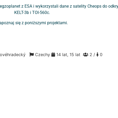
 egzoplanet z ESA i wykorzystali dane z satelity Cheops do odk
KELT-3b i TOI-560c.
apoznaj się z poniższymi projektami.
álovéhradecký
Czechy
14 lat, 15 lat
2 /
0