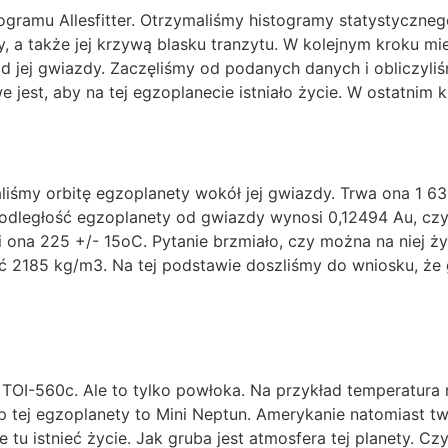
ogramu Allesfitter. Otrzymaliśmy histogramy statystyczn
 a także jej krzywą blasku tranzytu. W kolejnym kroku mie
 od jej gwiazdy. Zaczęliśmy od podanych danych i obliczyl
 jest, aby na tej egzoplanecie istniało życie. W ostatnim k
iśmy orbitę egzoplanety wokół jej gwiazdy. Trwa ona 1 63
e odległość egzoplanety od gwiazdy wynosi 0,12494 Au, cz
 ona 225 +/- 15oC. Pytanie brzmiało, czy można na niej ż
stość 2185 kg/m3. Na tej podstawie doszliśmy do wniosku, ż
OI-560c. Ale to tylko powłoka. Na przykład temperatura
p tej egzoplanety to Mini Neptun. Amerykanie natomiast tw
 tu istnieć życie. Jak gruba jest atmosfera tej planety. Czy