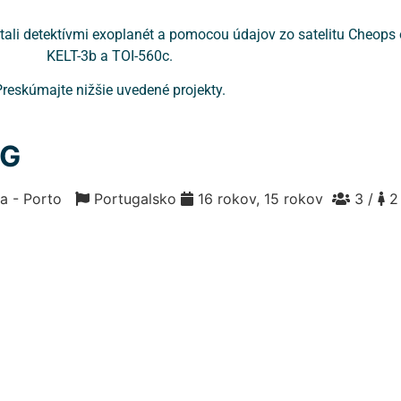
 stali detektívmi exoplanét a pomocou údajov zo satelitu Cheops
KELT-3b a TOI-560c.
reskúmajte nižšie uvedené projekty.
AG
ia - Porto
Portugalsko
16 rokov, 15 rokov
3 /
2