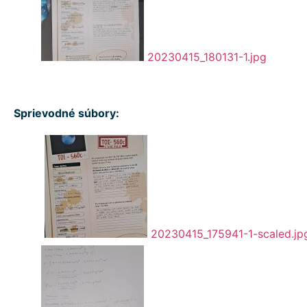
20230415_180131-1.jpg
Sprievodné súbory:
20230415_175941-1-scaled.jp