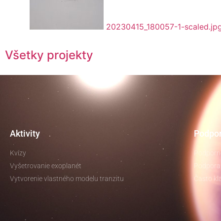
20230415_180057-1-scaled.jp
Všetky projekty
Aktivity
Podpor
Kvízy
Podporné
Vyšetrovanie exoplanét
Podpora 
Vytvorenie vlastného modelu tranzitu
Často kl