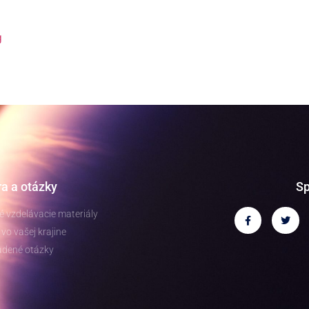
g
a a otázky
Sp
 vzdelávacie materiály
vo vašej krajine
adené otázky