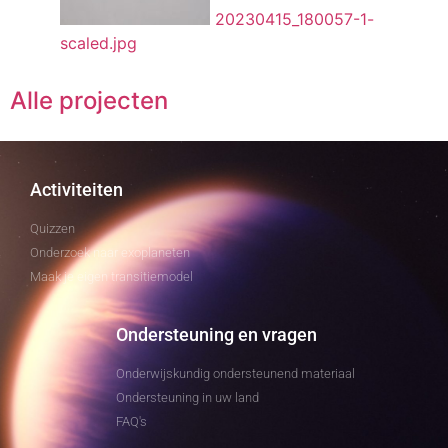
20230415_180057-1-
scaled.jpg
Alle projecten
Activiteiten
Quizzen
Onderzoek naar exoplaneten
Maak je eigen transitiemodel
Ondersteuning en vragen
Onderwijskundig ondersteunend materiaal
Ondersteuning in uw land
FAQ's