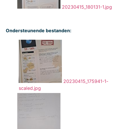
20230415_180131-1.jpg
Ondersteunende bestanden:
20230415_175941-1-
scaled.jpg