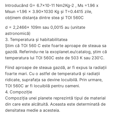
Introducând G= 6.7×10-11 Nm2Kg-2 , Ms =1.96 x
Msun =1.96 x 3.90×1030 Kg și T=0.4415 zile,
obținem distanța dintre stea și TOI 560C
d = 2,2466x 109m sau 0,0015 au (unitate
astronomică)
3. Temperatura și habitabilitatea
Știm că TOI 560 C este foarte aproape de steaua sa
gazdă. Referindu-ne la exoplanet.eu/catalog, știm că
temperatura lui TOI 560C este de 503 K sau 230'C.
Fiind aproape de steaua gazdă, ar fi expus la radiații
foarte mari. Cu o astfel de temperatură și radiații
ridicate, suprafața sa devine locuibilă. Prin urmare,
TOI 560C ar fi locuibilă pentru oameni.
4. Compoziție
Compoziția unei planete reprezintă tipul de material
din care este alcătuită. Aceasta este determinată de
densitatea medie a acesteia.