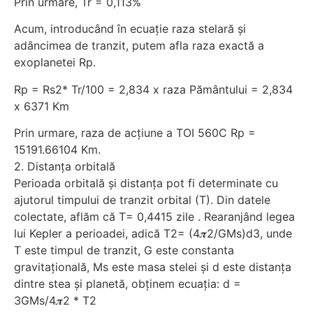
Prin urmare, Tr = 0,113%
Acum, introducând în ecuație raza stelară și
adâncimea de tranzit, putem afla raza exactă a
exoplanetei Rp.
Rp = Rs2* Tr/100 = 2,834 x raza Pământului = 2,834
x 6371 Km
Prin urmare, raza de acțiune a TOI 560C Rp =
15191.66104 Km.
2. Distanța orbitală
Perioada orbitală și distanța pot fi determinate cu
ajutorul timpului de tranzit orbital (T). Din datele
colectate, aflăm că T= 0,4415 zile . Rearanjând legea
lui Kepler a perioadei, adică T2= (4𝝅2/GMs)d3, unde
T este timpul de tranzit, G este constanta
gravitațională, Ms este masa stelei și d este distanța
dintre stea și planetă, obținem ecuația: d =
3GMs/4𝝅2 * T2