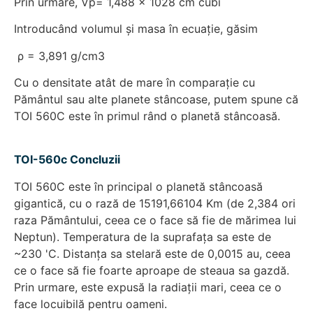
Prin urmare, Vp= 1,488 x 1028 cm cubi
Introducând volumul și masa în ecuație, găsim
ρ = 3,891 g/cm3
Cu o densitate atât de mare în comparație cu
Pământul sau alte planete stâncoase, putem spune că
TOI 560C este în primul rând o planetă stâncoasă.
TOI-560c Concluzii
TOI 560C este în principal o planetă stâncoasă
gigantică, cu o rază de 15191,66104 Km (de 2,384 ori
raza Pământului, ceea ce o face să fie de mărimea lui
Neptun). Temperatura de la suprafața sa este de
~230 'C. Distanța sa stelară este de 0,0015 au, ceea
ce o face să fie foarte aproape de steaua sa gazdă.
Prin urmare, este expusă la radiații mari, ceea ce o
face locuibilă pentru oameni.