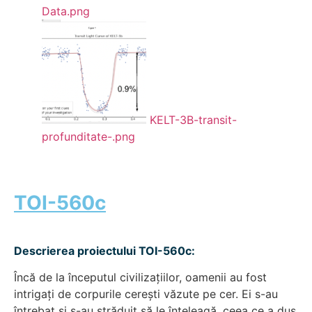
Data.png
KELT-3B-transit-
profunditate-.png
TOI-560c
Descrierea proiectului TOI-560c:
Încă de la începutul civilizațiilor, oamenii au fost
intrigați de corpurile cerești văzute pe cer. Ei s-au
întrebat și s-au străduit să le înțeleagă, ceea ce a dus