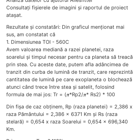
Consultați fișierele de imagini și raportul de proiect
atașat.
Rezultate și constatări: Din graficul menționat mai
sus, am constatat că
1. Dimensiunea TOI - 560C
Avem valoarea mediană a razei planetei, raza
soarelui și timpul necesar pentru ca planeta să treacă
prin stea. Cu aceste date, putem afla adâncimea de
tranzit din curba de lumină de tranzit, care reprezintă
cantitatea de lumină pe care exoplaneta o blochează
atunci când trece între stea și satelit, folosind
formula de mai jos: Tr = (𝝅*Rp2/𝝅* Rs2) * 100
Din fișa de caz obținem, Rp (raza planetei) = 2,386 x
raza Pământului = 2,386 x 6371 Km și Rs (raza
stelară) = 0,654 x raza Soarelui = 0,654 x 696,340
Km.