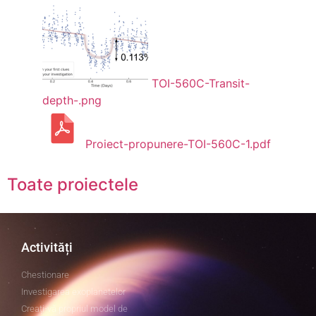
TOI-560C-Transit-
depth-.png
Proiect-propunere-TOI-560C-1.pdf
Toate proiectele
Activități
Chestionare
Investigarea exoplanetelor
Creați-vă propriul model de