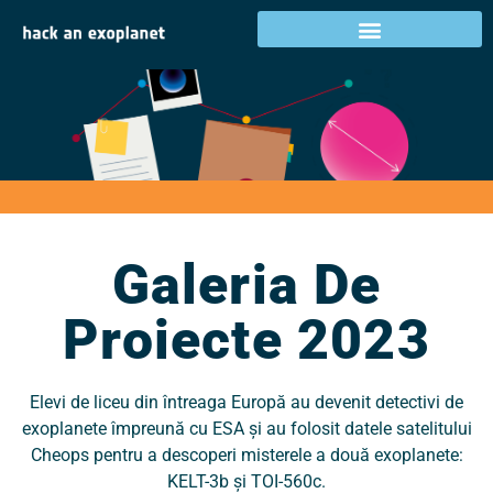
Galeria de proiecte
2023
Activități în țara dumneavoastră
Galeria De
Proiecte 2023
Elevi de liceu din întreaga Europă au devenit detectivi de
exoplanete împreună cu ESA și au folosit datele satelitului
Cheops pentru a descoperi misterele a două exoplanete:
KELT-3b și TOI-560c.