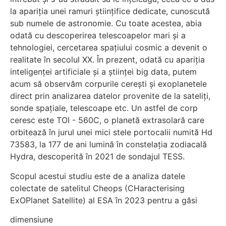
la apariția unei ramuri științifice dedicate, cunoscută
sub numele de astronomie. Cu toate acestea, abia
odată cu descoperirea telescoapelor mari și a
tehnologiei, cercetarea spațiului cosmic a devenit o
realitate în secolul XX. În prezent, odată cu apariția
inteligenței artificiale și a științei big data, putem
acum să observăm corpurile cerești și exoplanetele
direct prin analizarea datelor provenite de la sateliți,
sonde spațiale, telescoape etc. Un astfel de corp
ceresc este TOI - 560C, o planetă extrasolară care
orbitează în jurul unei mici stele portocalii numită Hd
73583, la 177 de ani lumină în constelația zodiacală
Hydra, descoperită în 2021 de sondajul TESS.
Scopul acestui studiu este de a analiza datele
colectate de satelitul Cheops (CHaracterising
ExOPlanet Satellite) al ESA în 2023 pentru a găsi
dimensiune