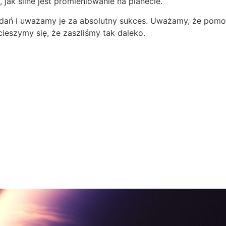
 jak silne jest promieniowanie na planecie.
adań i uważamy je za absolutny sukces. Uważamy, że pom
cieszymy się, że zaszliśmy tak daleko.