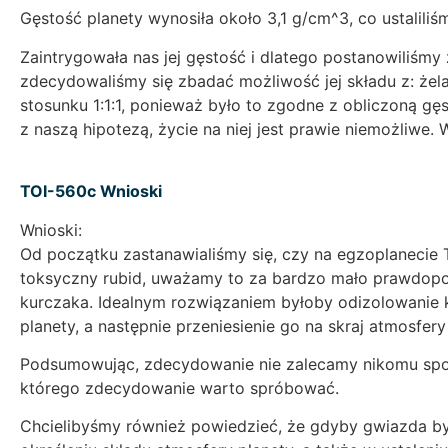
Gęstość planety wynosiła około 3,1 g/cm^3, co ustaliliś
Zaintrygowała nas jej gęstość i dlatego postanowiliśmy 
zdecydowaliśmy się zbadać możliwość jej składu z: żela
stosunku 1:1:1, ponieważ było to zgodne z obliczoną gę
z naszą hipotezą, życie na niej jest prawie niemożliw
TOI-560c Wnioski
Wnioski:
Od początku zastanawialiśmy się, czy na egzoplanecie 
toksyczny rubid, uważamy to za bardzo mało prawdopodo
kurczaka. Idealnym rozwiązaniem byłoby odizolowanie 
planety, a następnie przeniesienie go na skraj atmosfery
Podsumowując, zdecydowanie nie zalecamy nikomu spoż
którego zdecydowanie warto spróbować.
Chcielibyśmy również powiedzieć, że gdyby gwiazda by