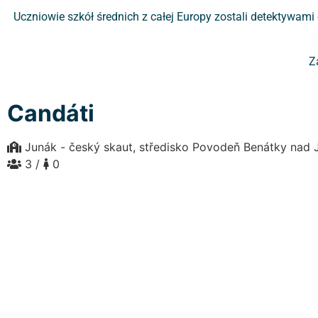
Uczniowie szkół średnich z całej Europy zostali detektywami
Z
Candáti
Junák - český skaut, středisko Povodeň Benátky nad Ji
3 /
0