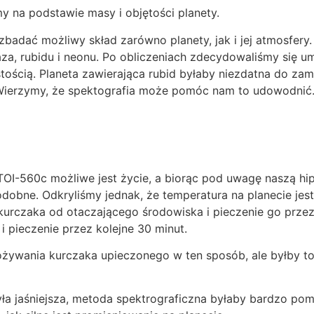
my na podstawie masy i objętości planety.
zbadać możliwy skład zarówno planety, jak i jej atmosfery.
za, rubidu i neonu. Po obliczeniach zdecydowaliśmy się u
stością. Planeta zawierająca rubid byłaby niezdatna do zam
e. Wierzymy, że spektografia może pomóc nam to udowodnić
TOI-560c możliwe jest życie, a biorąc pod uwagę naszą hip
bne. Odkryliśmy jednak, że temperatura na planecie jest
kurczaka od otaczającego środowiska i pieczenie go przez
 i pieczenie przez kolejne 30 minut.
ywania kurczaka upieczonego w ten sposób, ale byłby to 
ła jaśniejsza, metoda spektrograficzna byłaby bardzo po