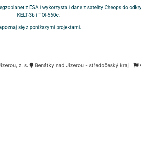
 egzoplanet z ESA i wykorzystali dane z satelity Cheops do odk
KELT-3b i TOI-560c.
apoznaj się z poniższymi projektami.
zerou, z. s.
Benátky nad Jizerou - středočeský kraj