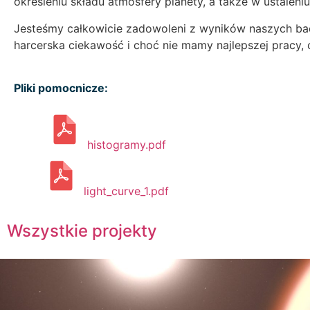
określeniu składu atmosfery planety, a także w ustaleniu,
Jesteśmy całkowicie zadowoleni z wyników naszych b
harcerska ciekawość i choć nie mamy najlepszej pracy, 
Pliki pomocnicze:
histogramy.pdf
light_curve_1.pdf
Wszystkie projekty