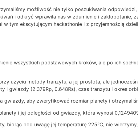
ymaliśmy możliwość nie tylko poszukiwania odpowiedzi, 
kiwań i odkryć wprawiła nas w zdumienie i zakłopotanie,
ał w tym ekscytującym hackathonie i z przyjemnością dzie
nie wszystkich podstawowych kroków, ale po ich spełnien
przy użyciu metody tranzytu, a jej prostota, ale jednocześ
 i gwiazdy (2.379Rp, 0.648Rs), czas tranzytu i okres orbi
ia gwiazdy, aby zweryfikować rozmiar planety i otrzymali
lanety i jej odległości od gwiazdy, która wynosi 0,124940
ty, biorąc pod uwagę jej temperaturę 225°C, nie wierzymy,