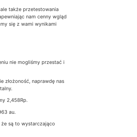
ale także przetestowania
 zapewniając nam cenny wgląd
limy się z wami wynikami
iu nie mogliśmy przestać i
nie złożoność, naprawdę nas
talny.
śmy 2,458Rp.
963 au.
 że są to wystarczająco