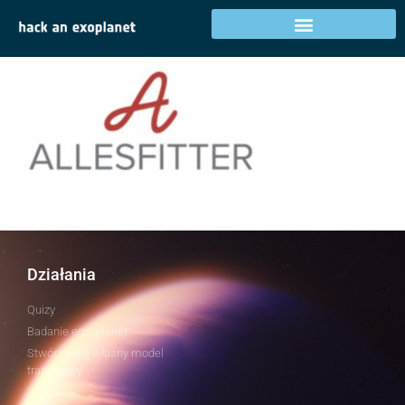
allesfitter
Działania
Quizy
Badanie egzoplanet
Stwórz swój własny model
tranzytowy