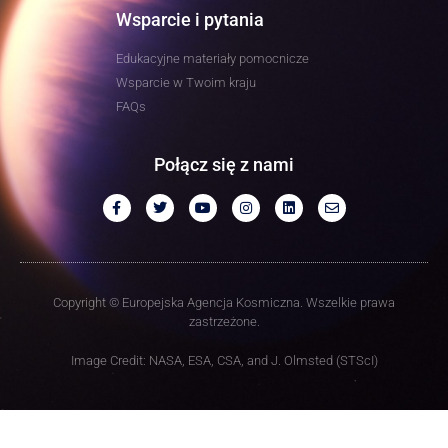
Wsparcie i pytania
Edukacyjne materiały pomocnicze
Wsparcie w Twoim kraju
FAQs
Połącz się z nami
Copyright © Europejska Agencja Kosmiczna. Wszelkie prawa
zastrzeżone.
Image Credit: NASA, ESA, CSA, and J. Olmsted (STScI)