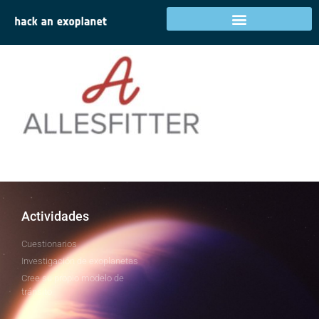
allesfitter
Actividades
Cuestionarios
Investigación de exoplanetas
Cree su propio modelo de
tránsito