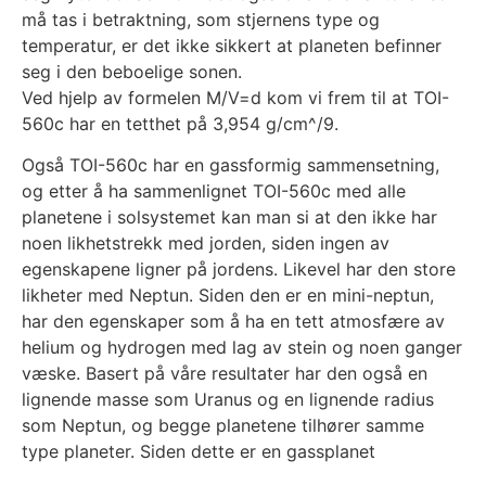
må tas i betraktning, som stjernens type og
temperatur, er det ikke sikkert at planeten befinner
seg i den beboelige sonen.
Ved hjelp av formelen M/V=d kom vi frem til at TOI-
560c har en tetthet på 3,954 g/cm^/9.
Også TOI-560c har en gassformig sammensetning,
og etter å ha sammenlignet TOI-560c med alle
planetene i solsystemet kan man si at den ikke har
noen likhetstrekk med jorden, siden ingen av
egenskapene ligner på jordens. Likevel har den store
likheter med Neptun. Siden den er en mini-neptun,
har den egenskaper som å ha en tett atmosfære av
helium og hydrogen med lag av stein og noen ganger
væske. Basert på våre resultater har den også en
lignende masse som Uranus og en lignende radius
som Neptun, og begge planetene tilhører samme
type planeter. Siden dette er en gassplanet