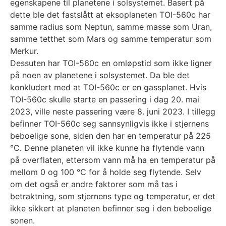
egenskapene til planetene i solsystemet. Basert på
dette ble det fastslått at eksoplaneten TOI-560c har
samme radius som Neptun, samme masse som Uran,
samme tetthet som Mars og samme temperatur som
Merkur.
Dessuten har TOI-560c en omløpstid som ikke ligner
på noen av planetene i solsystemet. Da ble det
konkludert med at TOI-560c er en gassplanet. Hvis
TOI-560c skulle starte en passering i dag 20. mai
2023, ville neste passering være 8. juni 2023. I tillegg
befinner TOI-560c seg sannsynligvis ikke i stjernens
beboelige sone, siden den har en temperatur på 225
°C. Denne planeten vil ikke kunne ha flytende vann
på overflaten, ettersom vann må ha en temperatur på
mellom 0 og 100 °C for å holde seg flytende. Selv
om det også er andre faktorer som må tas i
betraktning, som stjernens type og temperatur, er det
ikke sikkert at planeten befinner seg i den beboelige
sonen.