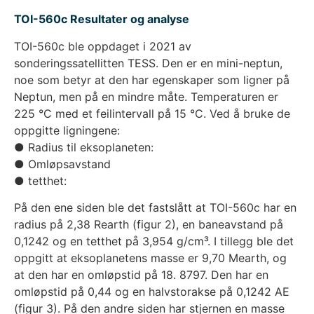
TOI-560c Resultater og analyse
TOI-560c ble oppdaget i 2021 av
sonderingssatellitten TESS. Den er en mini-neptun,
noe som betyr at den har egenskaper som ligner på
Neptun, men på en mindre måte. Temperaturen er
225 °C med et feilintervall på 15 °C. Ved å bruke de
oppgitte ligningene:
● Radius til eksoplaneten:
● Omløpsavstand
● tetthet:
På den ene siden ble det fastslått at TOI-560c har en
radius på 2,38 Rearth (figur 2), en baneavstand på
0,1242 og en tetthet på 3,954 g/cm³. I tillegg ble det
oppgitt at eksoplanetens masse er 9,70 Mearth, og
at den har en omløpstid på 18. 8797. Den har en
omløpstid på 0,44 og en halvstorakse på 0,1242 AE
(figur 3). På den andre siden har stjernen en masse