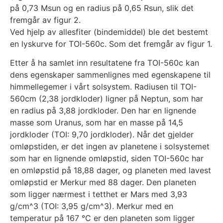
på 0,73 Msun og en radius på 0,65 Rsun, slik det
fremgår av figur 2.
Ved hjelp av allesfiter (bindemiddel) ble det bestemt
en lyskurve for TOI-560c. Som det fremgår av figur 1.
Etter å ha samlet inn resultatene fra TOI-560c kan
dens egenskaper sammenlignes med egenskapene til
himmellegemer i vårt solsystem. Radiusen til TOI-
560cm (2,38 jordkloder) ligner på Neptun, som har
en radius på 3,88 jordkloder. Den har en lignende
masse som Uranus, som har en masse på 14,5
jordkloder (TOI: 9,70 jordkloder). Når det gjelder
omløpstiden, er det ingen av planetene i solsystemet
som har en lignende omløpstid, siden TOI-560c har
en omløpstid på 18,88 dager, og planeten med lavest
omløpstid er Merkur med 88 dager. Den planeten
som ligger nærmest i tetthet er Mars med 3,93
g/cm^3 (TOI: 3,95 g/cm^3). Merkur med en
temperatur på 167 °C er den planeten som ligger