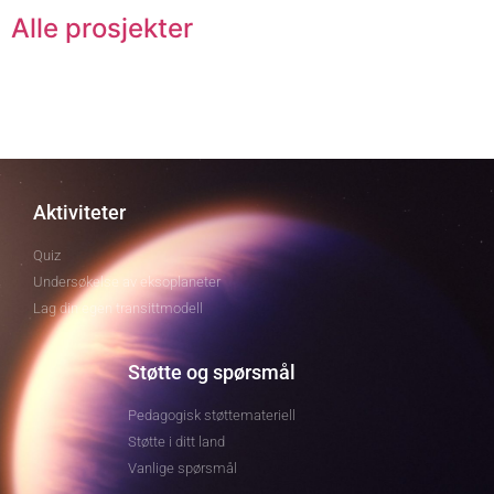
Alle prosjekter
Aktiviteter
Quiz
Undersøkelse av eksoplaneter
Lag din egen transittmodell
Støtte og spørsmål
Pedagogisk støttemateriell
Støtte i ditt land
Vanlige spørsmål