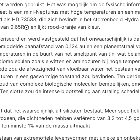
t werden gebruikt. Het was mogelijk om de fysische informa
eet is een mini-Neptunus met hoge temperaturen en een m
d als HD 73583, die zich bevindt in het sterrenbeeld Hydra
 van 0,65R⨀ en lijkt rood-oranje van kleur.
riseerd en werd vastgesteld dat het onwaarschijnlijk is d
emiddelde baanafstand van 0,124 au en een planeetstraal v
mperaturen in de buurt van het smeltpunt van tin, wat bel
 biomoleculen zoals eiwitten en aminozuren bij hoge temper
ede zou de afwezigheid van vloeibaar water het bestaan van
turen in een gasvormige toestand zou bevinden. Ten derde
houd van complexe biologische moleculen bemoeilijken, o
n slotte zou de intense blootstelling aan straling schadeli
dat het waarschijnlijk uit silicaten bestaat. Meer specifiek
 pyroxeen, die dichtheden hebben variërend van 3,2 tot 4,5 g
ie ten minste 1% van de massa uitmaakt.
t bestaan van extremofiele levensvormen met unieke en onbe