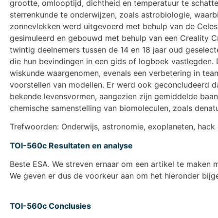
grootte, omlooptijd, dichtheid en temperatuur te schatt
sterrenkunde te onderwijzen, zoals astrobiologie, waar
zonnevlekken werd uitgevoerd met behulp van de Celestr
gesimuleerd en gebouwd met behulp van een Creality C
twintig deelnemers tussen de 14 en 18 jaar oud geselect
die hun bevindingen in een gids of logboek vastlegden.
wiskunde waargenomen, evenals een verbetering in team
voorstellen van modellen. Er werd ook geconcludeerd d
bekende levensvormen, aangezien zijn gemiddelde baan ro
chemische samenstelling van biomoleculen, zoals denatur
Trefwoorden: Onderwijs, astronomie, exoplaneten, hack
TOI-560c Resultaten en analyse
Beste ESA. We streven ernaar om een artikel te maken me
We geven er dus de voorkeur aan om het hieronder bijge
TOI-560c Conclusies