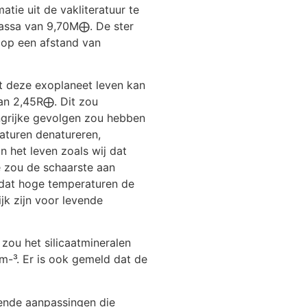
tie uit de vakliteratuur te
assa van 9,70M⨁. De ster
 op een afstand van
at deze exoplaneet leven kan
an 2,45R⨁. Dit zou
angrijke gevolgen zou hebben
aturen denatureren,
 het leven zoals wij dat
 zou de schaarste aan
mdat hoge temperaturen de
jk zijn voor levende
 zou het silicaatmineralen
cm-³. Er is ook gemeld dat de
kende aanpassingen die