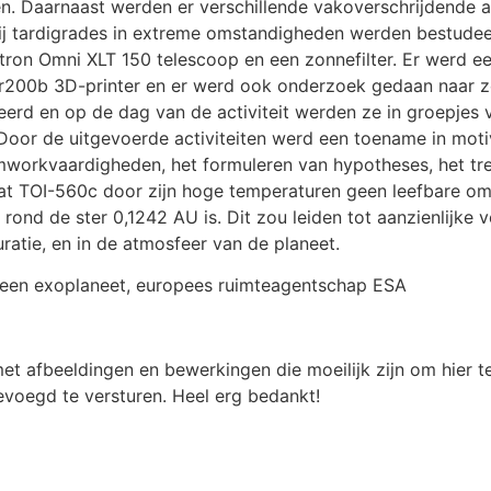
en. Daarnaast werden er verschillende vakoverschrijdende a
bij tardigrades in extreme omstandigheden werden bestudee
on Omni XLT 150 telescoop en een zonnefilter. Er werd ee
r200b 3D-printer en er werd ook onderzoek gedaan naar z
eerd en op de dag van de activiteit werden ze in groepjes v
 Door de uitgevoerde activiteiten werd een toename in mot
workvaardigheden, het formuleren van hypotheses, het tre
at TOI-560c door zijn hoge temperaturen geen leefbare o
nd de ster 0,1242 AU is. Dit zou leiden tot aanzienlijke v
atie, en in de atmosfeer van de planeet.
 een exoplaneet, europees ruimteagentschap ESA
t afbeeldingen en bewerkingen die moeilijk zijn om hier te
voegd te versturen. Heel erg bedankt!