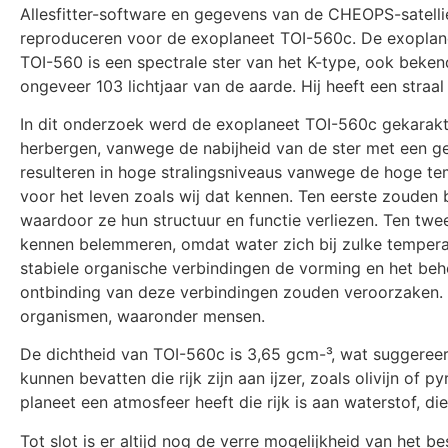
Allesfitter-software en gegevens van de CHEOPS-satellie
reproduceren voor de exoplaneet TOI-560c. De exoplan
TOI-560 is een spectrale ster van het K-type, ook beken
ongeveer 103 lichtjaar van de aarde. Hij heeft een straal
In dit onderzoek werd de exoplaneet TOI-560c gekarakte
herbergen, vanwege de nabijheid van de ster met een g
resulteren in hoge stralingsniveaus vanwege de hoge te
voor het leven zoals wij dat kennen. Ten eerste zouden
waardoor ze hun structuur en functie verliezen. Ten twe
kennen belemmeren, omdat water zich bij zulke tempera
stabiele organische verbindingen de vorming en het be
ontbinding van deze verbindingen zouden veroorzaken. Te
organismen, waaronder mensen.
De dichtheid van TOI-560c is 3,65 gcm-³, wat suggereert 
kunnen bevatten die rijk zijn aan ijzer, zoals olivijn of
planeet een atmosfeer heeft die rijk is aan waterstof, d
Tot slot is er altijd nog de verre mogelijkheid van he