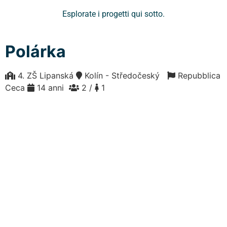
Esplorate i progetti qui sotto.
Polárka
4. ZŠ Lipanská
Kolín - Středočeský
Repubblica
Ceca
14 anni
2 /
1