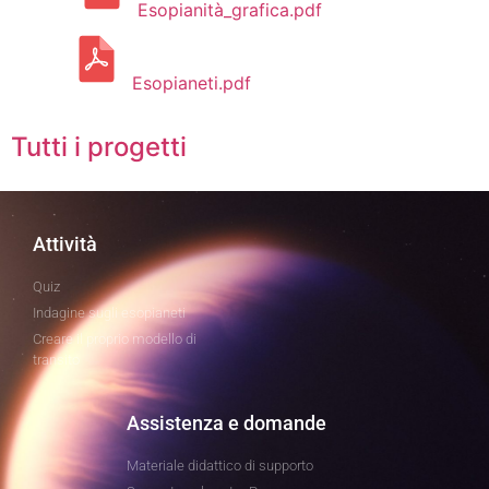
Esopianità_grafica.pdf
Esopianeti.pdf
Tutti i progetti
Attività
Quiz
Indagine sugli esopianeti
Creare il proprio modello di
transito
Assistenza e domande
Materiale didattico di supporto