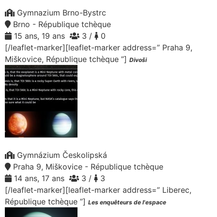
Gymnazium Brno-Bystrc
Brno - République tchèque
15 ans, 19 ans
3 /
0
[/leaflet-marker][leaflet-marker address=” Praha 9,
Miškovice, République tchèque ”]
Divoši
Gymnázium Českolipská
Praha 9, Miškovice - République tchèque
14 ans, 17 ans
3 /
3
[/leaflet-marker][leaflet-marker address=” Liberec,
République tchèque ”]
Les enquêteurs de l'espace