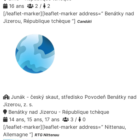
16 ans
2 /
2
[/leaflet-marker][leaflet-marker address=” Benátky nad
Jizerou, République tchèque ”]
Candáti
Junák - český skaut, středisko Povodeň Benátky nad
Jizerou, z. s.
Benátky nad Jizerou - République tchèque
14 ans, 15 ans, 17 ans
3 /
0
[/leaflet-marker][leaflet-marker address=” Nittenau,
Allemagne ”]
RTG Nittenau