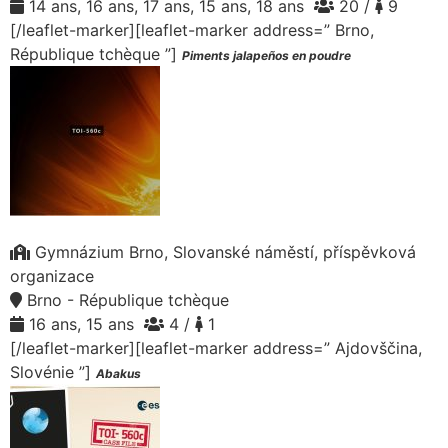
14 ans, 16 ans, 17 ans, 15 ans, 18 ans
20 /
9
[/leaflet-marker][leaflet-marker address=” Brno,
République tchèque ”]
Piments jalapeños en poudre
Gymnázium Brno, Slovanské náměstí, příspěvková
organizace
Brno - République tchèque
16 ans, 15 ans
4 /
1
[/leaflet-marker][leaflet-marker address=” Ajdovščina,
Slovénie ”]
Abakus