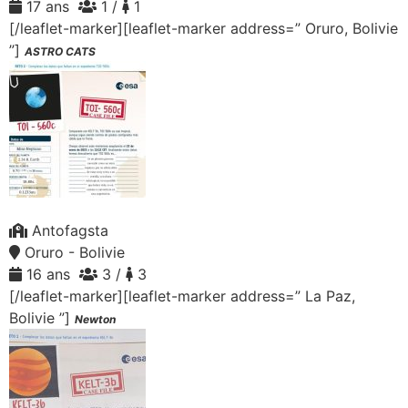
17 ans
1 /
1
[/leaflet-marker][leaflet-marker address=” Oruro, Bolivie
”]
ASTRO CATS
Antofagsta
Oruro - Bolivie
16 ans
3 /
3
[/leaflet-marker][leaflet-marker address=” La Paz,
Bolivie ”]
Newton