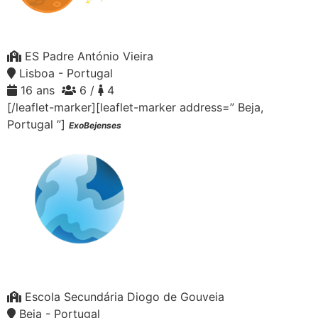
ES Padre António Vieira
Lisboa - Portugal
16 ans
6 /
4
[/leaflet-marker][leaflet-marker address=” Beja,
Portugal ”]
ExoBejenses
Escola Secundária Diogo de Gouveia
Beja - Portugal