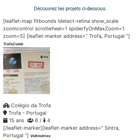
Découvrez les projets ci-dessous.
[leaflet-map fitbounds !detect-retina show_scale
zoomcontrol scrollwheel=1 spiderfyOnMaxZoom=1
zoom=5]
[leaflet-marker address=” Trofa, Portugal ”]
TrofaColab
Colégio da Trofa
Trofa - Portugal
15 ans
6 /
4
[/leaflet-marker][leaflet-marker address=” Sintra,
Portugal ”]
Voltmètres