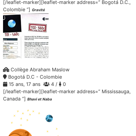
[/leaflet-marker][leaflet-marker address=” Bogotá D.C.,
Colombie ”]
Gravité
Collège Abraham Maslow
Bogotá D.C - Colombie
15 ans, 17 ans
4 /
0
[/leaflet-marker][leaflet-marker address=” Mississauga,
Canada ”]
Bhavi et Naba