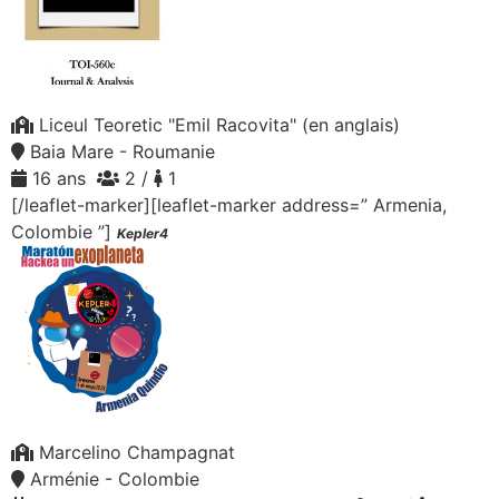
Liceul Teoretic "Emil Racovita" (en anglais)
Baia Mare - Roumanie
16 ans
2 /
1
[/leaflet-marker][leaflet-marker address=” Armenia,
Colombie ”]
Kepler4
Marcelino Champagnat
Arménie - Colombie