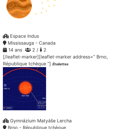
Espace Indus
Mississauga - Canada
14 ans
2 /
2
[/leaflet-marker][leaflet-marker address=” Brno,
République tchèque ”]
Étoilettes
Gymnázium Matyáše Lercha
Brno - République tchèque