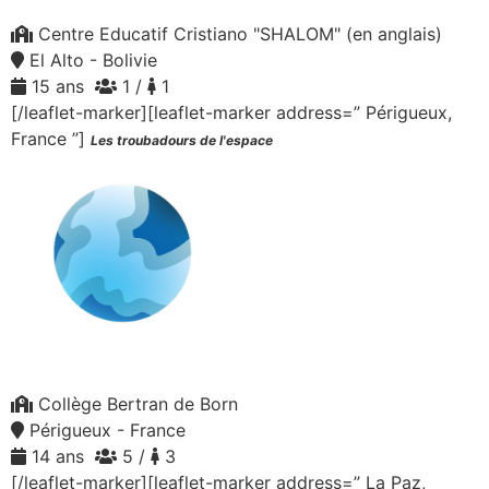
Centre Educatif Cristiano "SHALOM" (en anglais)
El Alto - Bolivie
15 ans
1 /
1
[/leaflet-marker][leaflet-marker address=” Périgueux,
France ”]
Les troubadours de l'espace
Collège Bertran de Born
Périgueux - France
14 ans
5 /
3
[/leaflet-marker][leaflet-marker address=” La Paz,