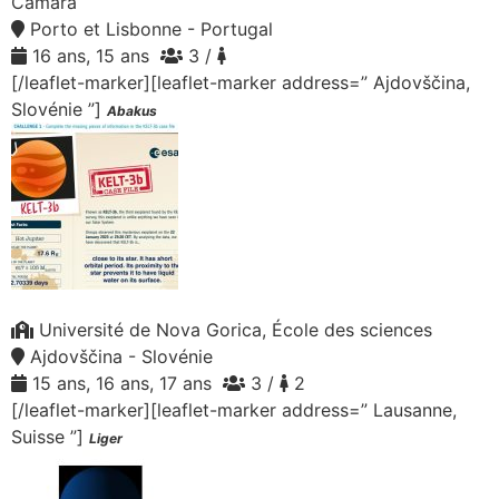
Câmara
Porto et Lisbonne - Portugal
16 ans, 15 ans
3 /
[/leaflet-marker][leaflet-marker address=” Ajdovščina,
Slovénie ”]
Abakus
Université de Nova Gorica, École des sciences
Ajdovščina - Slovénie
15 ans, 16 ans, 17 ans
3 /
2
[/leaflet-marker][leaflet-marker address=” Lausanne,
Suisse ”]
Liger