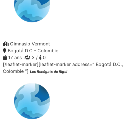
Gimnasio Vermont
Bogotá D.C - Colombie
17 ans
3 /
0
[/leaflet-marker][leaflet-marker address=” Bogotá D.C.,
Colombie ”]
Les Renégats de Rigel