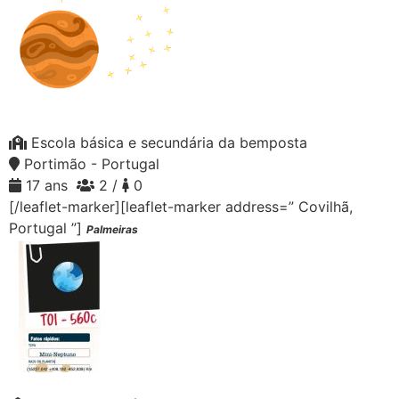
Escola básica e secundária da bemposta
Portimão - Portugal
17 ans
2 /
0
[/leaflet-marker][leaflet-marker address=” Covilhã,
Portugal ”]
Palmeiras