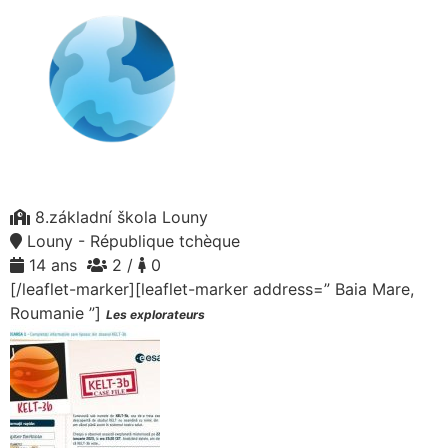
8.základní škola Louny
Louny - République tchèque
14 ans
2 /
0
[/leaflet-marker][leaflet-marker address=” Baia Mare,
Roumanie ”]
Les explorateurs