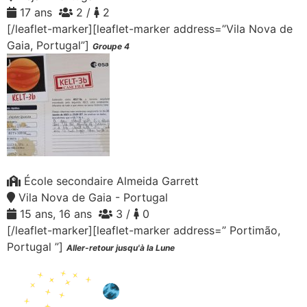
17 ans
2 /
2
[/leaflet-marker][leaflet-marker address=”Vila Nova de
Gaia, Portugal”]
Groupe 4
École secondaire Almeida Garrett
Vila Nova de Gaia - Portugal
15 ans, 16 ans
3 /
0
[/leaflet-marker][leaflet-marker address=” Portimão,
Portugal ”]
Aller-retour jusqu'à la Lune