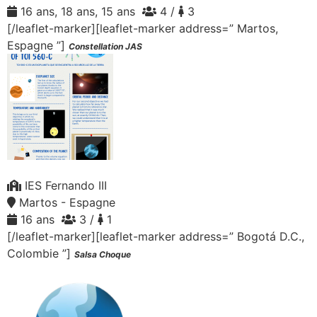
16 ans, 18 ans, 15 ans
4 /
3
[/leaflet-marker][leaflet-marker address=” Martos,
Espagne ”]
Constellation JAS
IES Fernando III
Martos - Espagne
16 ans
3 /
1
[/leaflet-marker][leaflet-marker address=” Bogotá D.C.,
Colombie ”]
Salsa Choque