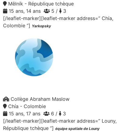
Mělník - République tchèque
15 ans, 14 ans
5 /
3
[/leaflet-marker][leaflet-marker address=” Chía,
Colombie ”]
Yarkopsky
Collège Abraham Maslow
Chía - Colombie
15 ans, 17 ans
6 /
3
[/leaflet-marker][leaflet-marker address=” Louny,
République tchèque ”]
équipe spatiale de Louny