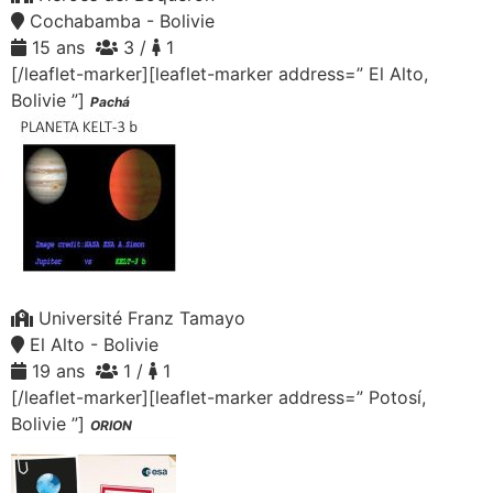
Cochabamba - Bolivie
15 ans
3 /
1
[/leaflet-marker][leaflet-marker address=” El Alto,
Bolivie ”]
Pachá
Université Franz Tamayo
El Alto - Bolivie
19 ans
1 /
1
[/leaflet-marker][leaflet-marker address=” Potosí,
Bolivie ”]
ORION