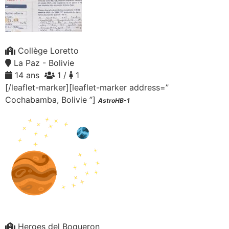
Collège Loretto
La Paz - Bolivie
14 ans
1 /
1
[/leaflet-marker][leaflet-marker address=”
Cochabamba, Bolivie ”]
AstroHB-1
Heroes del Boqueron