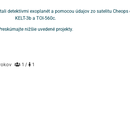
 stali detektívmi exoplanét a pomocou údajov zo satelitu Cheops
KELT-3b a TOI-560c.
reskúmajte nižšie uvedené projekty.
rokov
1 /
1