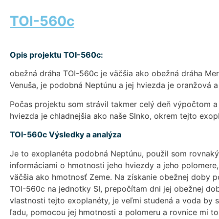
TOI-560c
Opis projektu TOI-560c:
obežná dráha TOI-560c je väčšia ako obežná dráha Mer
Venuša, je podobná Neptúnu a jej hviezda je oranžová 
Počas projektu som strávil takmer celý deň výpočtom a a
hviezda je chladnejšia ako naše Slnko, okrem tejto exop
TOI-560c Výsledky a analýza
Je to exoplanéta podobná Neptúnu, použil som rovnaký p
informáciami o hmotnosti jeho hviezdy a jeho polomere, 
väčšia ako hmotnosť Zeme. Na získanie obežnej doby p
TOI-560c na jednotky SI, prepočítam dni jej obežnej 
vlastnosti tejto exoplanéty, je veľmi studená a voda by 
ľadu, pomocou jej hmotnosti a polomeru a rovnice mi t