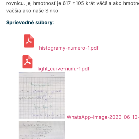
rovnicu. jej hmotnosť je 617 ±105 krát väčšia ako hmotno
väčšia ako naše Slnko
Sprievodné súbory:
histogramy-numero-1.pdf
light_curve-num.-1.pdf
WhatsApp-Image-2023-06-10-a