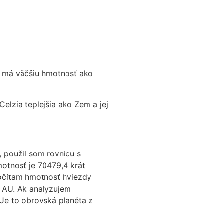
a má väčšiu hmotnosť ako
elzia teplejšia ako Zem a jej
 použil som rovnicu s
motnosť je 70479,4 krát
počítam hmotnosť hviezdy
 AU. Ak analyzujem
 Je to obrovská planéta z