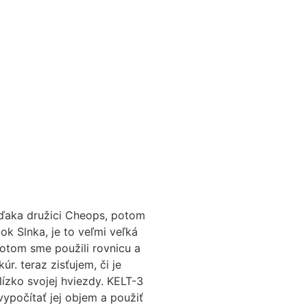
vďaka družici Cheops, potom
ok Slnka, je to veľmi veľká
otom sme použili rovnicu a
. teraz zisťujem, či je
lízko svojej hviezdy. KELT-3
počítať jej objem a použiť