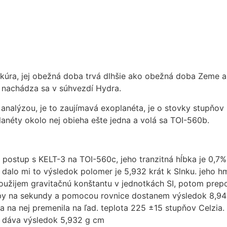
kúra, jej obežná doba trvá dlhšie ako obežná doba Zeme 
a nachádza sa v súhvezdí Hydra.
nalýzou, je to zaujímavá exoplanéta, je o stovky stupňov C
lanéty okolo nej obieha ešte jedna a volá sa TOI-560b.
ostup s KELT-3 na TOI-560c, jeho tranzitná hĺbka je 0,7%,
dalo mi to výsledok polomer je 5,932 krát k Slnku. jeho h
oužijem gravitačnú konštantu v jednotkách SI, potom pre
doby na sekundy a pomocou rovnice dostanem výsledok 8,94
sa na nej premenila na ľad. teplota 225 ±15 stupňov Celzia.
o dáva výsledok 5,932 g cm