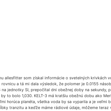
 allesfitter som získal informácie o svetelných krivkách 
m rovnicu a tá mi dala výsledok, že polomer je 0.0155 násob
na jednotky SI, prepočítal dni obežnej doby na sekundy, p
by to bolo 1,030. KELT-3 má kratšiu obežnú dobu ako Merkúr
eľmi horúca planéta, všetka voda by sa vyparila a je veľmi b
ky tranzitu a keďže máme rádiové údaje, môžeme teraz vy