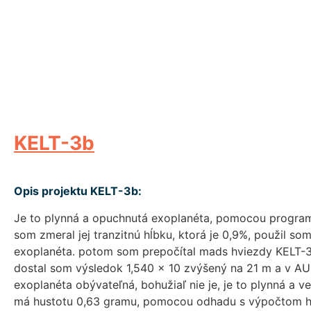
KELT-3b
Opis projektu KELT-3b:
Je to plynná a opuchnutá exoplanéta, pomocou programu
som zmeral jej tranzitnú hĺbku, ktorá je 0,9%, použil so
exoplanéta. potom som prepočítal mads hviezdy KELT-3 
dostal som výsledok 1,540 x 10 zvýšený na 21 m a v AU 
exoplanéta obývateľná, bohužiaľ nie je, je to plynná a v
má hustotu 0,63 gramu, pomocou odhadu s výpočtom hĺb