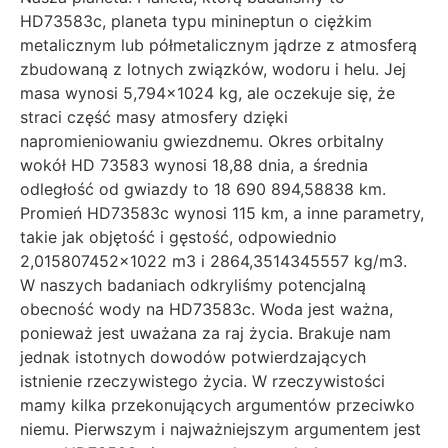
HD73583c, planeta typu minineptun o ciężkim
metalicznym lub półmetalicznym jądrze z atmosferą
zbudowaną z lotnych związków, wodoru i helu. Jej
masa wynosi 5,794×1024 kg, ale oczekuje się, że
straci część masy atmosfery dzięki
napromieniowaniu gwiezdnemu. Okres orbitalny
wokół HD 73583 wynosi 18,88 dnia, a średnia
odległość od gwiazdy to 18 690 894,58838 km.
Promień HD73583c wynosi 115 km, a inne parametry,
takie jak objętość i gęstość, odpowiednio
2,015807452×1022 m3 i 2864,3514345557 kg/m3.
W naszych badaniach odkryliśmy potencjalną
obecność wody na HD73583c. Woda jest ważna,
ponieważ jest uważana za raj życia. Brakuje nam
jednak istotnych dowodów potwierdzających
istnienie rzeczywistego życia. W rzeczywistości
mamy kilka przekonujących argumentów przeciwko
niemu. Pierwszym i najważniejszym argumentem jest