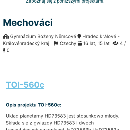
Zapoznaj się z poniższymi projektami.
Mechováci
Gymnázium Boženy Němcové
Hradec králové -
Královéhradecký kraj
Czechy
16 lat, 15 lat
4 /
0
TOI-560c
Opis projektu TOI-560c:
Układ planetarny HD73583 jest stosunkowo młody.
Składa się z gwiazdy HD73583 i dwóch
tranzytujących egzoplanet, HD73583b i HD73583c.