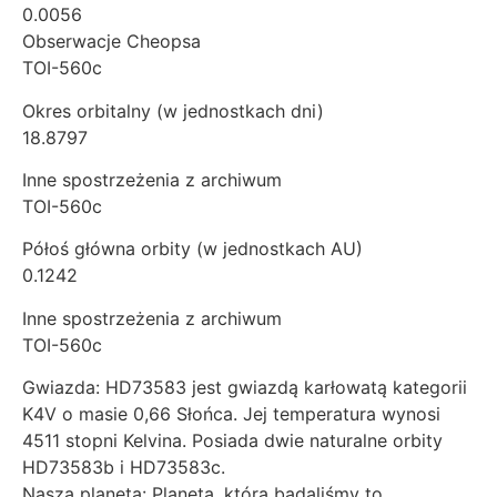
0.0056
Obserwacje Cheopsa
TOI-560c
Okres orbitalny (w jednostkach dni)
18.8797
Inne spostrzeżenia z archiwum
TOI-560c
Półoś główna orbity (w jednostkach AU)
0.1242
Inne spostrzeżenia z archiwum
TOI-560c
Gwiazda: HD73583 jest gwiazdą karłowatą kategorii
K4V o masie 0,66 Słońca. Jej temperatura wynosi
4511 stopni Kelvina. Posiada dwie naturalne orbity
HD73583b i HD73583c.
Nasza planeta: Planeta, którą badaliśmy to