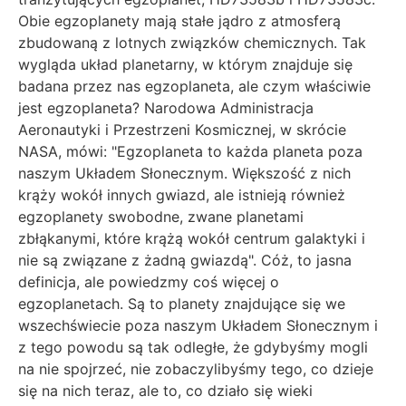
Obie egzoplanety mają stałe jądro z atmosferą
zbudowaną z lotnych związków chemicznych. Tak
wygląda układ planetarny, w którym znajduje się
badana przez nas egzoplaneta, ale czym właściwie
jest egzoplaneta? Narodowa Administracja
Aeronautyki i Przestrzeni Kosmicznej, w skrócie
NASA, mówi: "Egzoplaneta to każda planeta poza
naszym Układem Słonecznym. Większość z nich
krąży wokół innych gwiazd, ale istnieją również
egzoplanety swobodne, zwane planetami
zbłąkanymi, które krążą wokół centrum galaktyki i
nie są związane z żadną gwiazdą". Cóż, to jasna
definicja, ale powiedzmy coś więcej o
egzoplanetach. Są to planety znajdujące się we
wszechświecie poza naszym Układem Słonecznym i
z tego powodu są tak odległe, że gdybyśmy mogli
na nie spojrzeć, nie zobaczylibyśmy tego, co dzieje
się na nich teraz, ale to, co działo się wieki