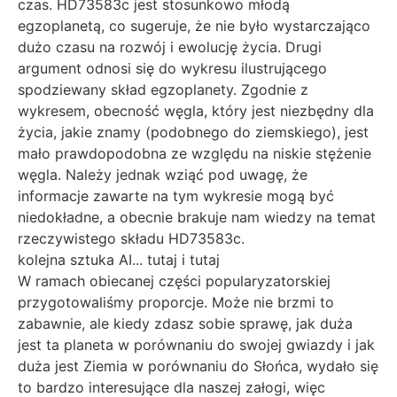
czas. HD73583c jest stosunkowo młodą
egzoplanetą, co sugeruje, że nie było wystarczająco
dużo czasu na rozwój i ewolucję życia. Drugi
argument odnosi się do wykresu ilustrującego
spodziewany skład egzoplanety. Zgodnie z
wykresem, obecność węgla, który jest niezbędny dla
życia, jakie znamy (podobnego do ziemskiego), jest
mało prawdopodobna ze względu na niskie stężenie
węgla. Należy jednak wziąć pod uwagę, że
informacje zawarte na tym wykresie mogą być
niedokładne, a obecnie brakuje nam wiedzy na temat
rzeczywistego składu HD73583c.
kolejna sztuka AI... tutaj i tutaj
W ramach obiecanej części popularyzatorskiej
przygotowaliśmy proporcje. Może nie brzmi to
zabawnie, ale kiedy zdasz sobie sprawę, jak duża
jest ta planeta w porównaniu do swojej gwiazdy i jak
duża jest Ziemia w porównaniu do Słońca, wydało się
to bardzo interesujące dla naszej załogi, więc