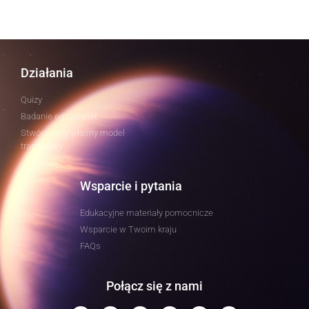
Działania
Quizy
Badanie egzoplanet
Stwórz swój własny model
tranzytowy
Wsparcie i pytania
Edukacyjne materiały pomocnicze
Wsparcie w Twoim kraju
FAQs
Połącz się z nami