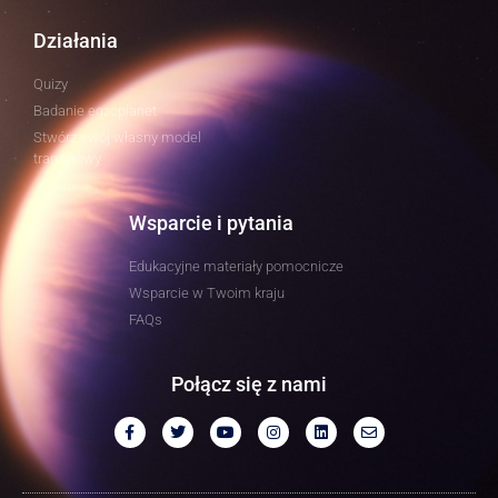
Działania
Quizy
Badanie egzoplanet
Stwórz swój własny model
tranzytowy
Wsparcie i pytania
Edukacyjne materiały pomocnicze
Wsparcie w Twoim kraju
FAQs
Połącz się z nami