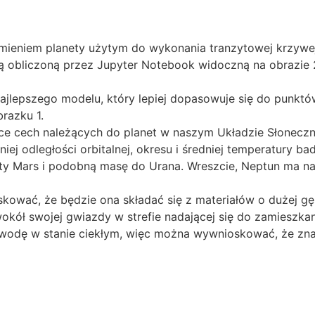
omieniem planety użytym do wykonania tranzytowej krzywe
hą obliczoną przez Jupyter Notebook widoczną na obrazie 2 (2.
ajlepszego modelu, który lepiej dopasowuje się do punkt
razku 1.
ce cech należących do planet w naszym Układzie Słonecz
niej odległości orbitalnej, okresu i średniej temperatury b
 Mars i podobną masę do Urana. Wreszcie, Neptun ma na
wać, że będzie ona składać się z materiałów o dużej gęst
wokół swojej gwiazdy w strefie nadającej się do zamieszk
 wodę w stanie ciekłym, więc można wywnioskować, że znajd