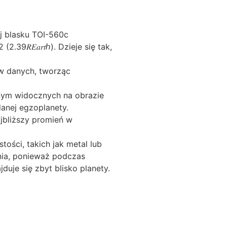
j blasku TOI-560c
39𝑅𝐸𝑎𝑟𝑡ℎ). Dzieje się tak,
ów danych, tworząc
nym widocznych na obrazie
adanej egzoplanety.
jbliższy promień w
ości, takich jak metal lub
ania, ponieważ podczas
uje się zbyt blisko planety.