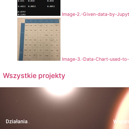
Image-2.-Given-data-by-Jupy
Image-3.-Data-Chart-used-to-
Wszystkie projekty
Działania
Wsparc