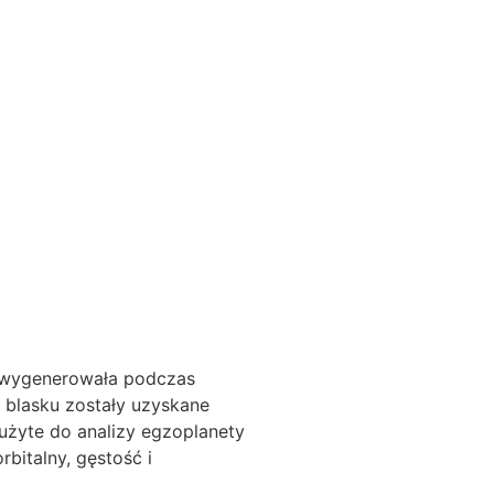
rą wygenerowała podczas
j blasku zostały uzyskane
użyte do analizy egzoplanety
bitalny, gęstość i