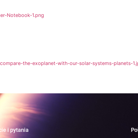
ter-Notebook-1.png
compare-the-exoplanet-with-our-solar-systems-planets-1.
ie i pytania
Po