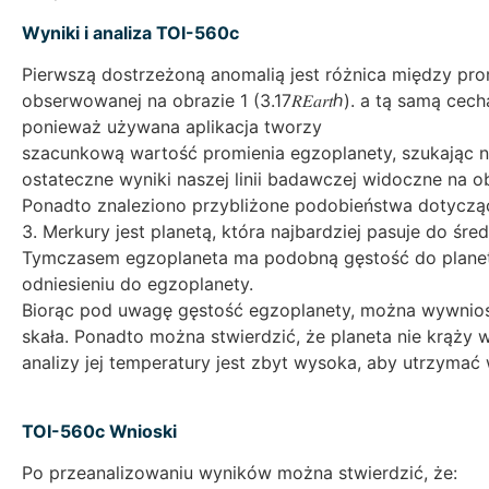
Wyniki i analiza TOI-560c
Pierwszą dostrzeżoną anomalią jest różnica między pr
obserwowanej na obrazie 1 (3.17𝑅𝐸𝑎𝑟𝑡ℎ). a tą samą cec
ponieważ używana aplikacja tworzy
szacunkową wartość promienia egzoplanety, szukając n
ostateczne wyniki naszej linii badawczej widoczne na ob
Ponadto znaleziono przybliżone podobieństwa dotyczą
3. Merkury jest planetą, która najbardziej pasuje do śred
Tymczasem egzoplaneta ma podobną gęstość do planety
odniesieniu do egzoplanety.
Biorąc pod uwagę gęstość egzoplanety, można wywniosko
skała. Ponadto można stwierdzić, że planeta nie krąży 
analizy jej temperatury jest zbyt wysoka, aby utrzymać
TOI-560c Wnioski
Po przeanalizowaniu wyników można stwierdzić, że: