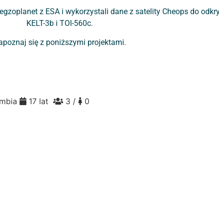
 egzoplanet z ESA i wykorzystali dane z satelity Cheops do odk
KELT-3b i TOI-560c.
apoznaj się z poniższymi projektami.
umbia
17 lat
3 /
0