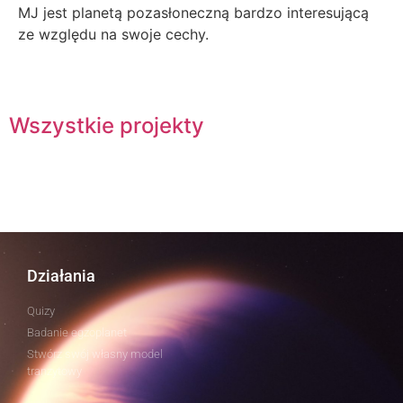
MJ jest planetą pozasłoneczną bardzo interesującą
ze względu na swoje cechy.
Wszystkie projekty
Działania
Quizy
Badanie egzoplanet
Stwórz swój własny model
tranzytowy