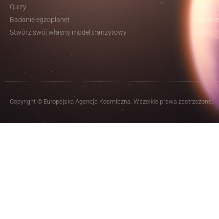
Quizy
Edukacyj
Badanie egzoplanet
Wsparci
Stwórz swój własny model tranzytowy
FAQs
Copyright © Europejska Agencja Kosmiczna. Wszelkie prawa zastrzeżone.