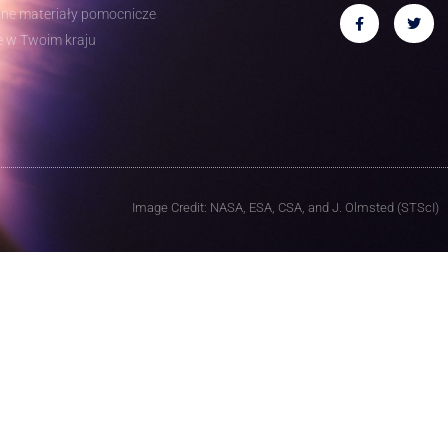
ne materiały pomocnicze
e w Twoim kraju
Image Credit: NASA, ESA, CSA, and J. Olmsted (STScI)